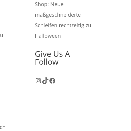
Shop: Neue
maßgeschneiderte
Schleifen rechtzeitig zu
au
Halloween
Give Us A
Follow
Instagram
TikTok
Facebook
och