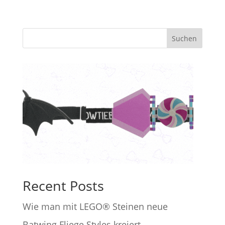
t
e
Suchen
r
n
a
t
i
v
e
:
Recent Posts
Wie man mit LEGO® Steinen neue
Batwing Fliege Styles kreiert