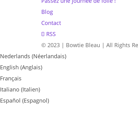
Passez une journée de folie !
Blog
Contact
RSS
© 2023 | Bowtie Bleau | All Rights R
Nederlands
(
Néerlandais
)
English
(
Anglais
)
Français
Italiano
(
Italien
)
Español
(
Espagnol
)